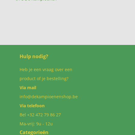
Hulp nodig?
Heb je een vraag over een
product of je bestelling?
Via mail
info@dekampioenenshop.be
Via telefoon
Bel
+32 472 79 86 27
Ma-vrij: 9u - 12u
Categorieën