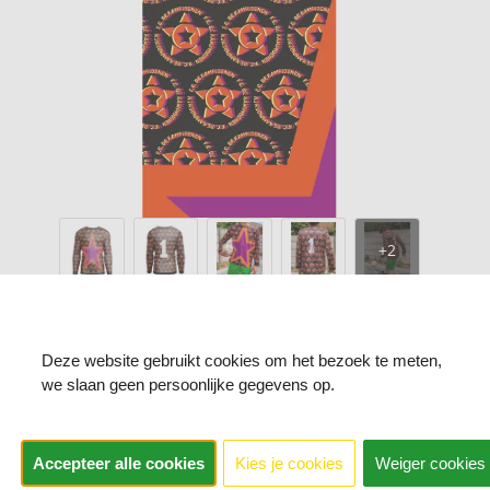
F.C. De Kampioenen -
Keeperstruitje Mark 'ster'
Deze website gebruikt cookies om het bezoek te meten,
we slaan geen persoonlijke gegevens op.
LIMITED EDITION
€ 29,99
Accepteer alle cookies
Kies je cookies
Weiger cookies
Prijs per stuk