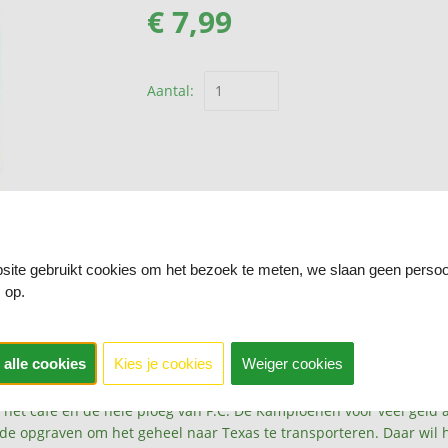
€ 7,99
Aantal:
ite gebruikt cookies om het bezoek te meten, we slaan geen persoo
 op.
 alle cookies
Kies je cookies
Weiger cookies
 het café en de hele ploeg van F.C. De Kampioenen voor veel geld 
ode opgraven om het geheel naar Texas te transporteren. Daar wil 