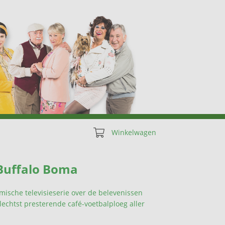
Winkelwagen
 Buffalo Boma
mische televisieserie over de belevenissen
slechtst presterende café-voetbalploeg aller