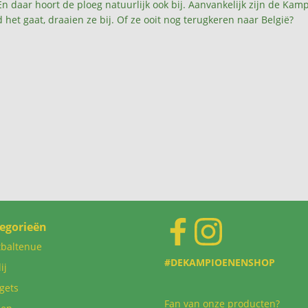
daar hoort de ploeg natuurlijk ook bij. Aanvankelijk zijn de Kamp
 het gaat, draaien ze bij. Of ze ooit nog terugkeren naar België?
egorieën
tbaltenue
#DEKAMPIOENENSHOP
ij
gets
Fan van onze producten?