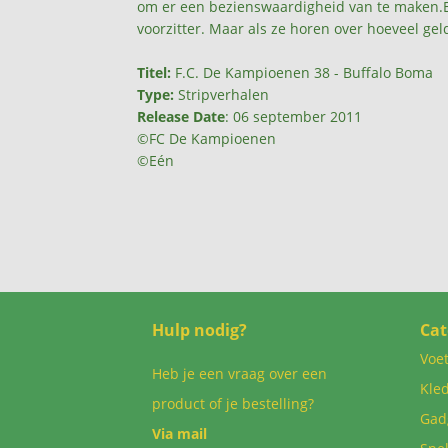
om er een bezienswaardigheid van te maken.En 
voorzitter. Maar als ze horen over hoeveel geld
Titel:
F.C. De Kampioenen 38 - Buffalo Boma
Type:
Stripverhalen
Release Date
: 06 september 2011
©FC De Kampioenen
©Eén
Hulp nodig?
Cat
Voe
Heb je een vraag over een
Kled
product of je bestelling?
Gad
Via mail