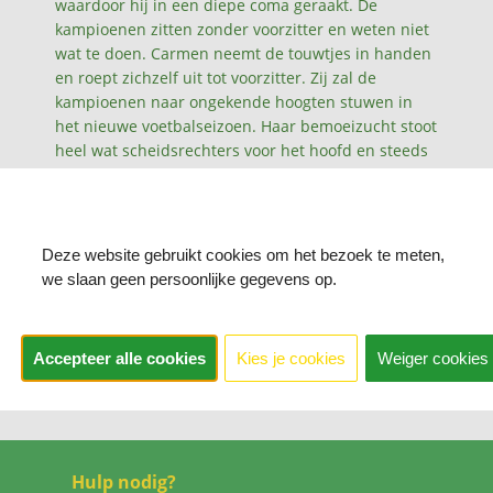
waardoor hij in een diepe coma geraakt. De
kampioenen zitten zonder voorzitter en weten niet
wat te doen. Carmen neemt de touwtjes in handen
en roept zichzelf uit tot voorzitter. Zij zal de
kampioenen naar ongekende hoogten stuwen in
het nieuwe voetbalseizoen. Haar bemoeizucht stoot
heel wat scheidsrechters voor het hoofd en steeds
vaker ontaarden voetbalmatchen in reusachtige
vechtpartijen.
Titel:
F.C. De Kampioenen 22 - Boma in de coma
Type:
Stripverhalen
Deze website gebruikt cookies om het bezoek te meten,
©FC De Kampioenen
we slaan geen persoonlijke gegevens op.
©Eén
Accepteer alle cookies
Kies je cookies
Weiger cookies
Hulp nodig?